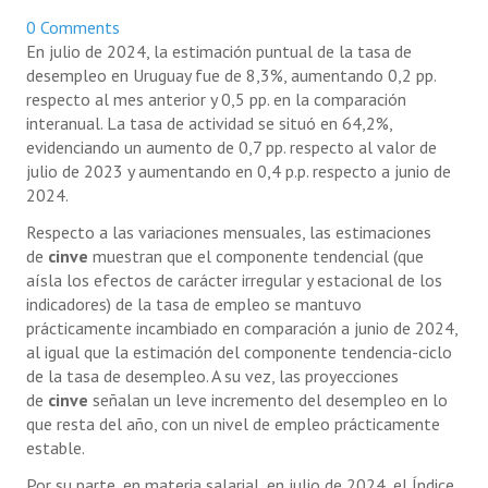
NOTICIAS
0 Comments
En julio de 2024, la estimación puntual de la tasa de
INFORMES
desempleo en Uruguay fue de 8,3%, aumentando 0,2 pp.
respecto al mes anterior y 0,5 pp. en la comparación
INVESTIGACIONES
interanual. La tasa de actividad se situó en 64,2%,
evidenciando un aumento de 0,7 pp. respecto al valor de
julio de 2023 y aumentando en 0,4 p.p. respecto a junio de
2024.
Respecto a las variaciones mensuales, las estimaciones
de
cinve
muestran que el componente tendencial (que
aísla los efectos de carácter irregular y estacional de los
indicadores) de la tasa de empleo se mantuvo
prácticamente incambiado en comparación a junio de 2024,
al igual que la estimación del componente tendencia-ciclo
de la tasa de desempleo. A su vez, las proyecciones
de
cinve
señalan un leve incremento del desempleo en lo
que resta del año, con un nivel de empleo prácticamente
estable.
Por su parte, en materia salarial, en julio de 2024, el Índice