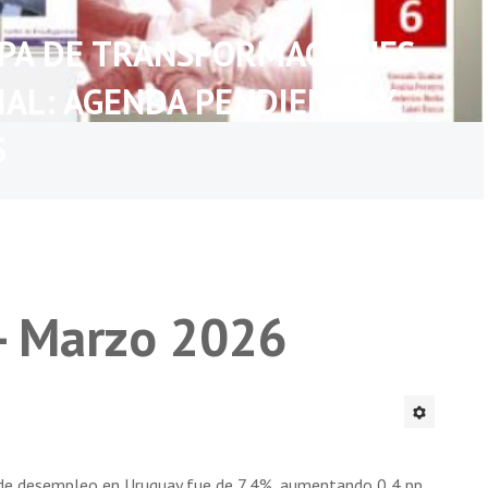
APA DE TRANSFORMACIONES
IAL: AGENDA PENDIENTE Y
S
 - Marzo 2026
 de desempleo en Uruguay fue de 7,4%, aumentando 0,4 pp.