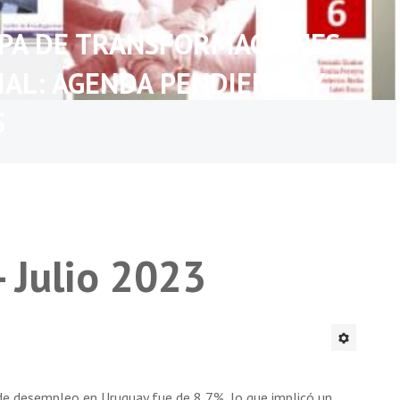
APA DE TRANSFORMACIONES
IAL: AGENDA PENDIENTE Y
S
- Julio 2023
de desempleo en Uruguay fue de 8,7%, lo que implicó un